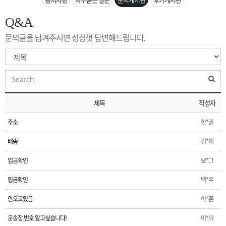
은?
구
꼴
섹
Q&A
[무인택배함 이용 안내] 집 밖에 주소로 택배 받기
매
사
스
고
문의글을 남겨주시면 성심껏 답변해드립니다.
입금확인이 안되는 상황을 대비해 꼭 입금후 고객센터 연락바랍니다.
노
객
마
[2026구정 연휴]설 연휴 배송 및 휴무 안내
하
센
이
주
제목
작성자
우
터
페
문
주소
한*권
이
조
배송
김*재
입금확인
뽀*그
지
회
입금확인
백*우
안오고있음
이*훈
운송장 번호 알고싶습니다!
이*이