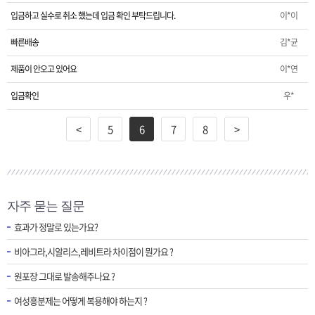
입금하고 실수로 취소 했는데 입금 확인 부탁드립니다.
이*이
빠른배송
김*균
제품이 안오고 있어요
이*연
입금확인
우*
<
5
6
7
8
>
자주 묻는 질문
효과가 정말로 있는가요?
비아그라,시알리스,레비트라 차이점이 뭔가요 ?
원포장 그대로 발송해주나요 ?
여성흥분제는 어떻게 복용해야 하는지 ?