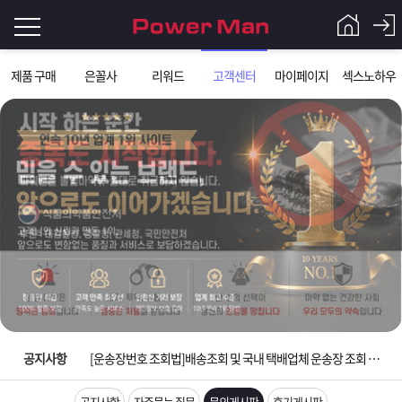
로
제품 구매
은꼴사
리워드
고객센터
마이페이지
섹스노하우
그
로
그
인
인
회
이
원
가
필
입
Q&A
요
파
입금확인이 안되는 상황을 대비해 꼭 입금후 고객센터 연락바랍니다.
합
워
제
[2026구정 연휴]설 연휴 배송 및 휴무 안내
니
맨
품
은
다.
공지사항
[운송장번호 조회법]배송조회 및 국내 택배업체 운송장 조회 하는법
[ios앱 오픈]아이폰 고객 앱설치 가능합니다.
공지사항
자주묻는 질문
문의게시판
후기게시판